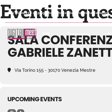
Eventi in que
DIGITALmeet è un progetto promosso da Fondazione Comunica
SALA CONFERENZ
DM
Programma
P
GABRIELE ZANET
Via Torino 155 - 30170 Venezia Mestre
UPCOMING EVENTS