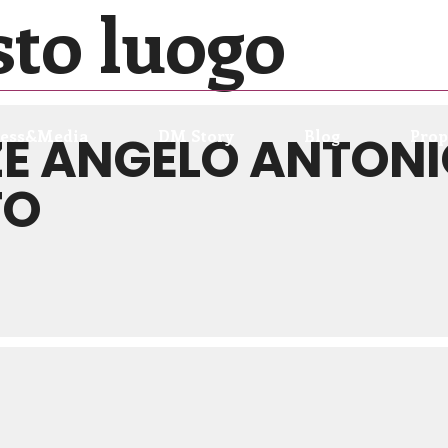
sto luogo
E ANGELO ANTONI
ress&Media
DM Story
Blog
Prop
TO