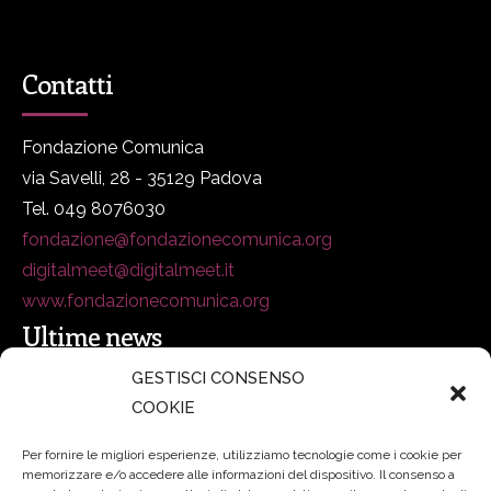
Contatti
Fondazione Comunica
via Savelli, 28 - 35129 Padova
Tel. 049 8076030
fondazione@fondazionecomunica.org
digitalmeet@digitalmeet.it
www.fondazionecomunica.org
Ultime news
GESTISCI CONSENSO
COOKIE
secsolutionforum 2026: è Bologna la nuova capitale
italiana della security
27 Luglio 2026
Per fornire le migliori esperienze, utilizziamo tecnologie come i cookie per
memorizzare e/o accedere alle informazioni del dispositivo. Il consenso a