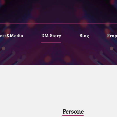
3
3
3
4
4
4
ress&Media
DM Story
Blog
Prop
5
5
5
0
6
6
6
1
7
7
7
2
8
8
8
Persone