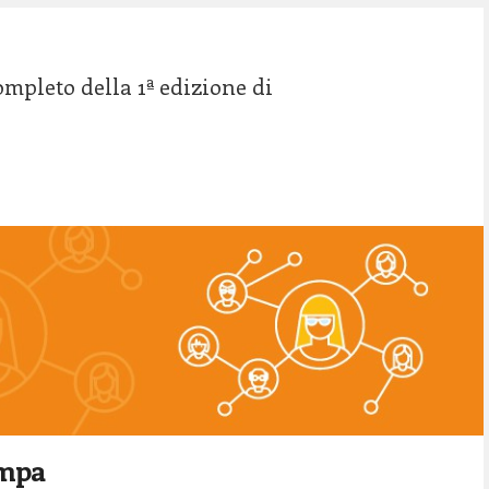
7
mpleto della 1ª edizione di
8
9
0
ampa