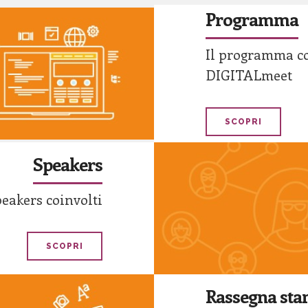
9
Programma
Il programma co
0
DIGITALmeet
SCOPRI
Speakers
peakers coinvolti
SCOPRI
Rassegna st