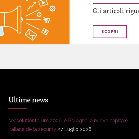
Gli articoli rig
SCOPRI
Ultime news
secsolutionforum 2026: è Bologna la nuova capitale
italiana della security
27 Luglio 2026