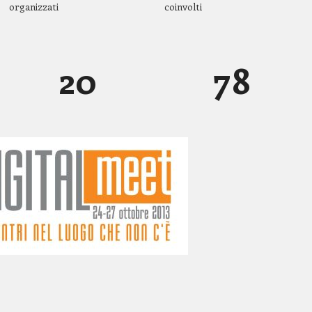
organizzati
coinvolti
1
9
6
7
2
0
7
8
3
8
9
4
9
0
5
0
6