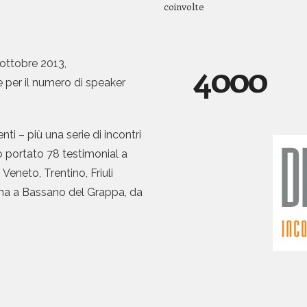
coinvolte
3
9
9
9
4
0
0
0
 ottobre 2013,
 e per il numero di speaker
5
ti – più una serie di incontri
o portato 78 testimonial a
6
Veneto, Trentino, Friuli
ana a Bassano del Grappa, da
7
8