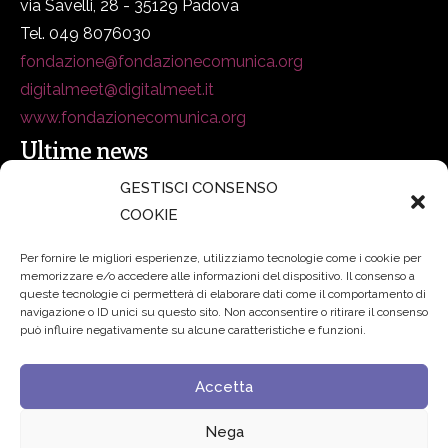
via Savelli, 28 - 35129 Padova
Tel. 049 8076030
fondazione@fondazionecomunica.org
digitalmeet@digitalmeet.it
www.fondazionecomunica.org
Ultime news
GESTISCI CONSENSO
COOKIE
secsolutionforum 2026: è Bologna la nuova capitale
italiana della security
27 Luglio 2026
Per fornire le migliori esperienze, utilizziamo tecnologie come i cookie per
memorizzare e/o accedere alle informazioni del dispositivo. Il consenso a
Padre Benanti: «Intelligenza artificiale? Contro i nuovi
queste tecnologie ci permetterà di elaborare dati come il comportamento di
navigazione o ID unici su questo sito. Non acconsentire o ritirare il consenso
algoritmi del potere serve una governance condivisa»
può influire negativamente su alcune caratteristiche e funzioni.
21 Luglio 2026
Accetta
Edvance – Digital Education Hub Higher Education
15
Giugno 2026
Nega