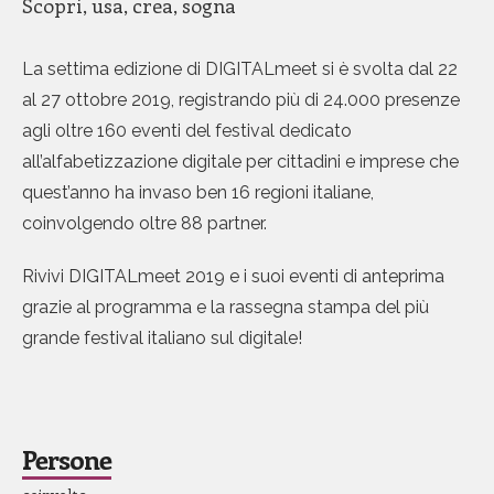
Scopri, usa, crea, sogna
La settima edizione di DIGITALmeet si è svolta dal 22
0
0
0
al 27 ottobre 2019, registrando più di 24.000 presenze
1
1
1
agli oltre 160 eventi del festival dedicato
all’alfabetizzazione digitale per cittadini e imprese che
2
2
2
quest’anno ha invaso ben 16 regioni italiane,
3
3
3
coinvolgendo oltre 88 partner.
4
4
4
Rivivi DIGITALmeet 2019 e i suoi eventi di anteprima
grazie al programma e la rassegna stampa del più
0
5
5
5
grande festival italiano sul digitale!
1
0
6
6
6
2
1
7
7
7
Persone
3