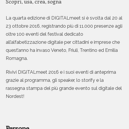
Scopri, usa, crea, sogna
La quarta edizione di DIGITALmeet si è svolta dal 20 al
23 ottobre 2016, registrando più di 11.000 presenze agli
0
0
0
oltre 100 eventi del festival dedicato
1
1
1
all’alfabetizzazione digitale per cittadini e imprese che
quest’anno ha invaso Veneto, Friuli, Trentino ed Emilia
2
2
2
Romagna.
3
3
3
Rivivi DIGITALmeet 2016 e i suoi eventi di anteprima
4
4
4
grazie al programma, gli speaker, lo storify e la
rassegna stampa del più grande evento sul digitale del
0
5
5
5
Nordest!
1
6
6
6
2
7
7
7
Persone