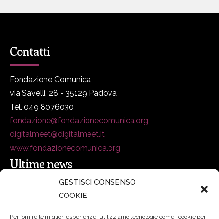
Contatti
Fondazione Comunica
via Savelli, 28 - 35129 Padova
Tel. 049 8076030
fondazione@fondazionecomunica.org
digitalmeet@digitalmeet.it
www.fondazionecomunica.org
Ultime news
GESTISCI CONSENSO
COOKIE
secsolutionforum 2026: è Bologna la nuova capitale
italiana della security
27 Luglio 2026
Per fornire le migliori esperienze, utilizziamo tecnologie come i cookie per