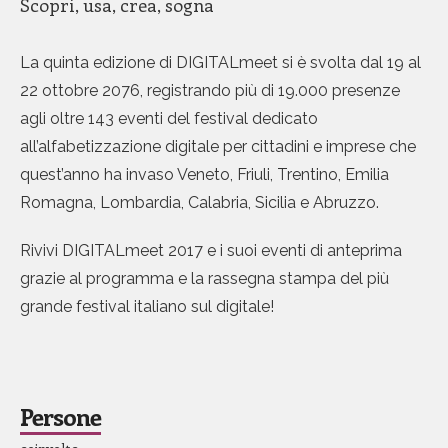
Scopri, usa, crea, sogna
La quinta edizione di DIGITALmeet si è svolta dal 19 al
0
0
0
22 ottobre 2076, registrando più di 19.000 presenze
0
1
1
1
agli oltre 143 eventi del festival dedicato
all’alfabetizzazione digitale per cittadini e imprese che
1
2
2
2
quest’anno ha invaso Veneto, Friuli, Trentino, Emilia
2
3
3
3
Romagna, Lombardia, Calabria, Sicilia e Abruzzo.
3
4
4
4
Rivivi DIGITALmeet 2017 e i suoi eventi di anteprima
grazie al programma e la rassegna stampa del più
4
5
5
5
grande festival italiano sul digitale!
5
6
6
6
6
7
7
7
Persone