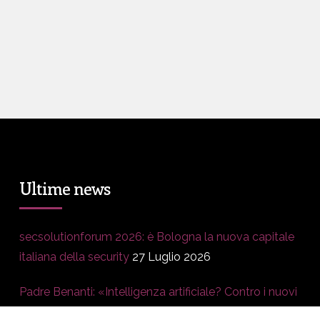
Ultime news
secsolutionforum 2026: è Bologna la nuova capitale
italiana della security
27 Luglio 2026
Padre Benanti: «Intelligenza artificiale? Contro i nuovi
algoritmi del potere serve una governance