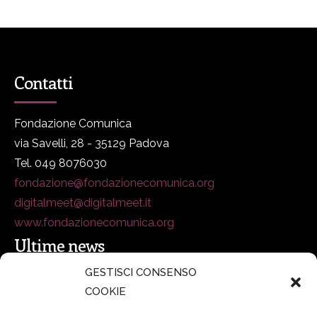
Contatti
Fondazione Comunica
via Savelli, 28 - 35129 Padova
Tel. 049 8076030
fondazione@fondazionecomunica.org
digitalmeet@digitalmeet.it
www.fondazionecomunica.org
Ultime news
GESTISCI CONSENSO
COOKIE
secsolutionforum 2026: è Bologna la nuova capitale
italiana della security
27 Luglio 2026