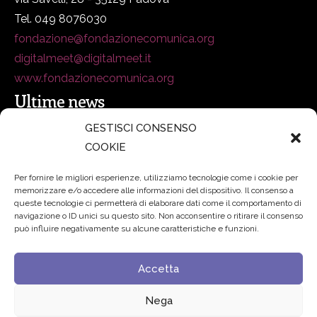
Tel. 049 8076030
fondazione@fondazionecomunica.org
digitalmeet@digitalmeet.it
www.fondazionecomunica.org
Ultime news
GESTISCI CONSENSO
COOKIE
secsolutionforum 2026: è Bologna la nuova capitale
italiana della security
27 Luglio 2026
Per fornire le migliori esperienze, utilizziamo tecnologie come i cookie per
memorizzare e/o accedere alle informazioni del dispositivo. Il consenso a
Padre Benanti: «Intelligenza artificiale? Contro i nuovi
queste tecnologie ci permetterà di elaborare dati come il comportamento di
navigazione o ID unici su questo sito. Non acconsentire o ritirare il consenso
algoritmi del potere serve una governance condivisa»
può influire negativamente su alcune caratteristiche e funzioni.
21 Luglio 2026
Accetta
Edvance – Digital Education Hub Higher Education
15
Giugno 2026
Nega