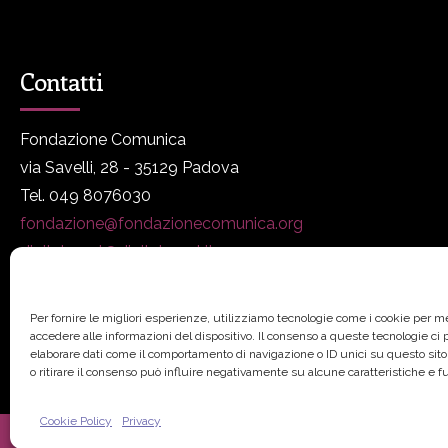
Contatti
Fondazione Comunica
via Savelli, 28 - 35129 Padova
Tel. 049 8076030
fondazione@fondazionecomunica.org
digitalmeet@digitalmeet.it
www.fondazionecomunica.org
Per fornire le migliori esperienze, utilizziamo tecnologie come i cookie per 
accedere alle informazioni del dispositivo. Il consenso a queste tecnologie ci
elaborare dati come il comportamento di navigazione o ID unici su questo sit
o ritirare il consenso può influire negativamente su alcune caratteristiche e f
Cookie Policy
Privacy