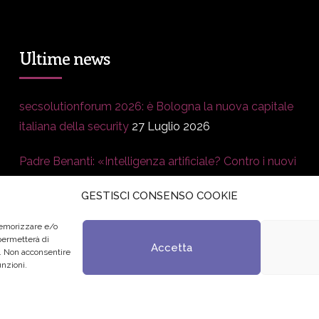
Ultime news
secsolutionforum 2026: è Bologna la nuova capitale
italiana della security
27 Luglio 2026
Padre Benanti: «Intelligenza artificiale? Contro i nuovi
algoritmi del potere serve una governance
GESTISCI CONSENSO COOKIE
condivisa»
21 Luglio 2026
memorizzare e/o
Edvance – Digital Education Hub Higher Education
15
 permetterà di
Accetta
o. Non acconsentire
Giugno 2026
unzioni.