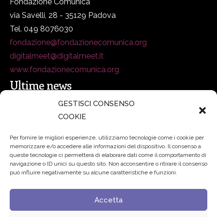
Fondazione Comunica
via Savelli, 28 - 35129 Padova
Tel. 049 8076030
fondazione@fondazionecomunica.org
digitalmeet@digitalmeet.it
www.fondazionecomunica.org
Ultime news
GESTISCI CONSENSO
COOKIE
secsolutionforum 2026: è Bologna la nuova capitale
italiana della security
27 Luglio 2026
Per fornire le migliori esperienze, utilizziamo tecnologie come i cookie per
memorizzare e/o accedere alle informazioni del dispositivo. Il consenso a
Padre Benanti: «Intelligenza artificiale? Contro i nuovi
queste tecnologie ci permetterà di elaborare dati come il comportamento di
navigazione o ID unici su questo sito. Non acconsentire o ritirare il consenso
algoritmi del potere serve una governance condivisa»
può influire negativamente su alcune caratteristiche e funzioni.
21 Luglio 2026
Accetta
Edvance – Digital Education Hub Higher Education
15