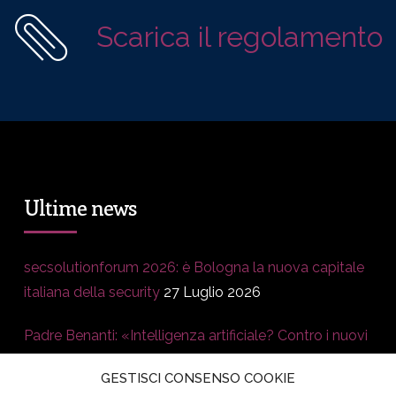
Scarica il regolamento
Ultime news
secsolutionforum 2026: è Bologna la nuova capitale
italiana della security
27 Luglio 2026
Padre Benanti: «Intelligenza artificiale? Contro i nuovi
algoritmi del potere serve una governance
GESTISCI CONSENSO COOKIE
condivisa»
21 Luglio 2026