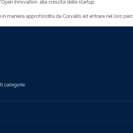
ll’Open Innovation, alla crescita delle startup.
ate in maniera approfondita da Corvallis ed entrare nel loro per
i categorie: