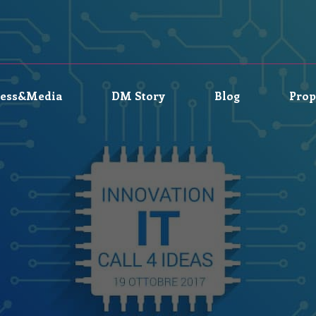
ress&Media
DM Story
Blog
Prop