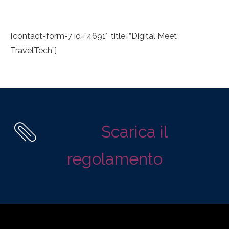
[contact-form-7 id=”4691″ title=”Digital Meet
TravelTech”]
Scarica il
regolamento