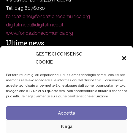
Tel. 049 8076030
fondazione@fondazionecomunica.org
digitalmeet@digitalmeet.it
www.fondazionecomunica.org
Ultime news
GESTISCI CONSENSO
COOKIE
secsolutionforum 2026: è Bologna la nuova capitale
italiana della security
27 Luglio 2026
Per fornire le migliori esperienze, utilizziamo tecnologie come i cookie per
memorizzare e/o accedere alle informazioni del dispositivo. Il consenso a
Padre Benanti: «Intelligenza artificiale? Contro i nuovi
queste tecnologie ci permetterà di elaborare dati come il comportamento di
navigazione o ID unici su questo sito. Non acconsentire o ritirare il consenso
algoritmi del potere serve una governance condivisa»
può influire negativamente su alcune caratteristiche e funzioni.
21 Luglio 2026
Accetta
Edvance – Digital Education Hub Higher Education
15
Giugno 2026
Nega