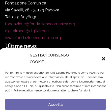
Fondazione Comunica
via Savelli, 28 - 35129 Padova
Tel. 049 8076030
fondazione@fondazionecomunica.org
digitalmeet@digitalmeet.it
www.fondazionecomunica.org
Ultime news
GESTISCI CONSENSO
COOKIE
secsolutionforum 2026: è Bologna la nuova capitale
italiana della security
27 Luglio 2026
Per fornire le migliori esperienze, utilizziamo tecnologie come i cookie per
memorizzare e/o accedere alle informazioni del dispositivo. Il consenso a
Padre Benanti: «Intelligenza artificiale? Contro i nuovi
queste tecnologie ci permetterà di elaborare dati come il comportamento di
navigazione o ID unici su questo sito. Non acconsentire o ritirare il consenso
algoritmi del potere serve una governance condivisa»
può influire negativamente su alcune caratteristiche e funzioni.
21 Luglio 2026
Accetta
Edvance – Digital Education Hub Higher Education
15