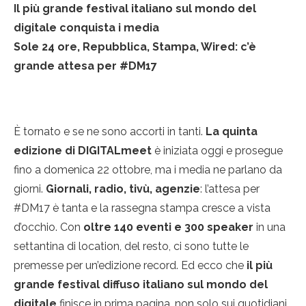
Il più grande festival italiano sul mondo del
digitale conquista i media
Sole 24 ore, Repubblica, Stampa, Wired: c’è
grande attesa per #DM17
È tornato e se ne sono accorti in tanti.
La quinta
edizione di DIGITALmeet
è iniziata oggi e prosegue
fino a domenica 22 ottobre, ma i media ne parlano da
giorni.
Giornali, radio, tivù, agenzie
: l’attesa per
#DM17 è tanta e la rassegna stampa cresce a vista
d’occhio. Con
oltre 140 eventi e 300 speaker
in una
settantina di location, del resto, ci sono tutte le
premesse per un’edizione record. Ed ecco che
il più
grande festival diffuso italiano sul mondo del
digitale
finisce in prima pagina, non solo sui quotidiani