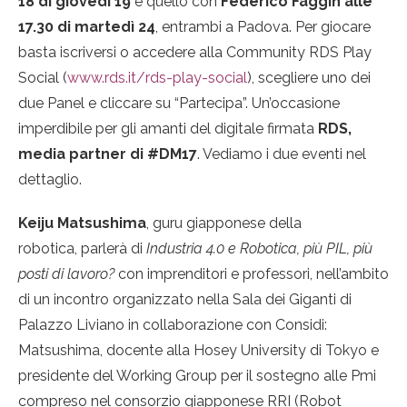
18 di giovedì 19
e quello con
Federico Faggin alle
17.30 di martedì 24
, entrambi a Padova. Per giocare
basta iscriversi o accedere alla Community RDS Play
Social (
www.rds.it/rds-play-social
), scegliere uno dei
due Panel e cliccare su “Partecipa”. Un’occasione
imperdibile per gli amanti del digitale firmata
RDS,
media partner di #DM17
. Vediamo i due eventi nel
dettaglio.
Keiju Matsushima
, guru giapponese della
robotica, parlerà di
Industria 4.0 e Robotica, più PIL, più
posti di lavoro?
con imprenditori e professori, nell’ambito
di un incontro organizzato nella Sala dei Giganti di
Palazzo Liviano in collaborazione con Considi:
Matsushima, docente alla Hosey University di Tokyo e
presidente del Working Group per il sostegno alle Pmi
compreso nel consorzio giapponese RRI (Robot