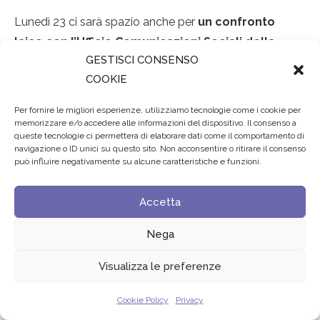
Lunedì 23 ci sarà spazio anche per
un confronto
laico con l’Ufficio Comunicazioni Sociali della
GESTISCI CONSENSO
Diocesi di Padova
, che coinvolgerà gli studenti in una
COOKIE
performance sulla ricerca del contatto fisico e in una
riflessione sull’etica nel web;
sabato 21, nei
Per fornire le migliori esperienze, utilizziamo tecnologie come i cookie per
supermercati Despar di Padova e Vicenza, i
memorizzare e/o accedere alle informazioni del dispositivo. Il consenso a
queste tecnologie ci permetterà di elaborare dati come il comportamento di
Digital Evangelist
spiegheranno ai clienti quali sono i
navigazione o ID unici su questo sito. Non acconsentire o ritirare il consenso
trucchi per usare al meglio il proprio smartphone, come
può influire negativamente su alcune caratteristiche e funzioni.
effettuare acquisti online in sicurezza e come tutelare i
propri dati. Dal 19 al 22 ottobre, inoltre, #DM17 avrà
Accetta
quattro reporter speciali:
Alberto, Andrea, Matteo e
Nega
Tommaso, studenti del liceo scientifico Romano
Bruni di Padova
che trasmetteranno alcuni incontri in
Visualizza le preferenze
diretta sui social. Dalla scuola al mondo del lavoro il
passo è breve e propone due incontri organizzati in
Cookie Policy
Privacy