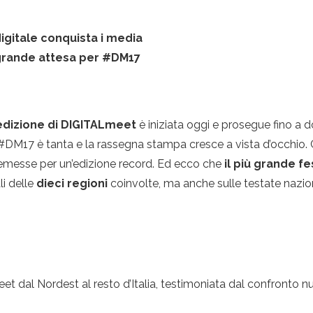
digitale conquista i media
 grande attesa per #DM17
edizione di DIGITALmeet
è iniziata oggi e prosegue fino a
er #DM17 è tanta e la rassegna stampa cresce a vista d’occhio
 premesse per un’edizione record. Ed ecco che
il più grande fe
li delle
dieci regioni
coinvolte, ma anche sulle testate nazional
t dal Nordest al resto d’Italia, testimoniata dal confronto num