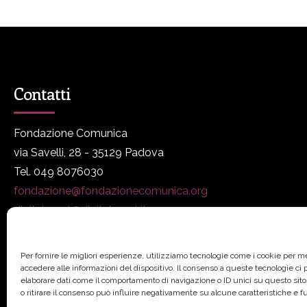
Contatti
Fondazione Comunica
via Savelli, 28 - 35129 Padova
Tel. 049 8076030
fondazione@fondazionecomunica.org
digitalmeet@digitalmeet.it
www.fondazionecomunica.org
Per fornire le migliori esperienze, utilizziamo tecnologie come i cookie per 
accedere alle informazioni del dispositivo. Il consenso a queste tecnologie ci
elaborare dati come il comportamento di navigazione o ID unici su questo sit
o ritirare il consenso può influire negativamente su alcune caratteristiche e f