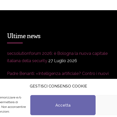
Ultime news
secsolutionforum 2026: è Bologna la nuova capitale
italiana della security
27 Luglio 2026
Padre Benanti: «Intelligenza artificiale? Contro i nuovi
algoritmi del potere serve una governance
GESTISCI CONSENSO COOKIE
condivisa»
21 Luglio 2026
memorizzare e/o
Edvance – Digital Education Hub Higher Education
15
 permetterà di
Accetta
o. Non acconsentire
Giugno 2026
unzioni.