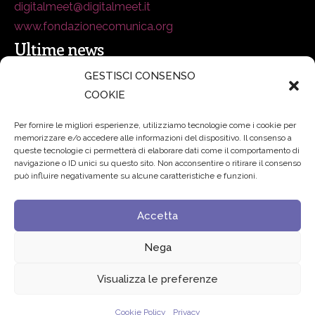
digitalmeet@digitalmeet.it
www.fondazionecomunica.org
Ultime news
GESTISCI CONSENSO
COOKIE
secsolutionforum 2026: è Bologna la nuova capitale
italiana della security
27 Luglio 2026
Per fornire le migliori esperienze, utilizziamo tecnologie come i cookie per
memorizzare e/o accedere alle informazioni del dispositivo. Il consenso a
Padre Benanti: «Intelligenza artificiale? Contro i nuovi
queste tecnologie ci permetterà di elaborare dati come il comportamento di
navigazione o ID unici su questo sito. Non acconsentire o ritirare il consenso
algoritmi del potere serve una governance condivisa»
può influire negativamente su alcune caratteristiche e funzioni.
21 Luglio 2026
Accetta
Edvance – Digital Education Hub Higher Education
15
Giugno 2026
Nega
Visualizza le preferenze
© 2024 Fondazione Comunica – All rights reserved
Cookie Policy
Privacy