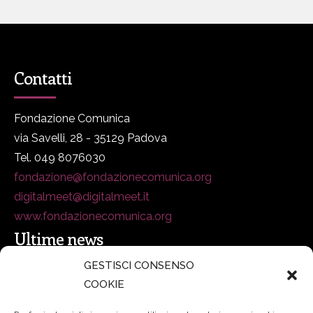
Contatti
Fondazione Comunica
via Savelli, 28 - 35129 Padova
Tel. 049 8076030
fondazione@fondazionecomunica.org
digitalmeet@digitalmeet.it
www.fondazionecomunica.org
Ultime news
GESTISCI CONSENSO
COOKIE
secsolutionforum 2026: è Bologna la nuova capitale
italiana della security
27 Luglio 2026