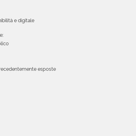
ilità e digitale
e:
lico
i precedentemente esposte