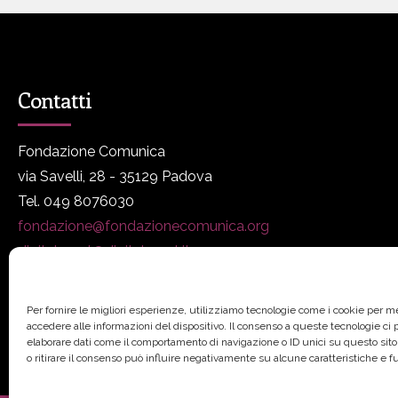
Contatti
Fondazione Comunica
via Savelli, 28 - 35129 Padova
Tel. 049 8076030
fondazione@fondazionecomunica.org
digitalmeet@digitalmeet.it
www.fondazionecomunica.org
Per fornire le migliori esperienze, utilizziamo tecnologie come i cookie per 
accedere alle informazioni del dispositivo. Il consenso a queste tecnologie ci
elaborare dati come il comportamento di navigazione o ID unici su questo sit
o ritirare il consenso può influire negativamente su alcune caratteristiche e f