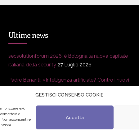
Ultime news
secsolutionforum 2026: è Bologna la nuova capitale
italiana della security
27 Luglio 2026
Padre Benanti: «Intelligenza artificiale? Contro i nuovi
algoritmi del potere serve una governance
GESTISCI CONSENSO COOKIE
condivisa»
21 Luglio 2026
memorizzare e/o
Edvance – Digital Education Hub Higher Education
15
 permetterà di
Accetta
o. Non acconsentire
Giugno 2026
unzioni.