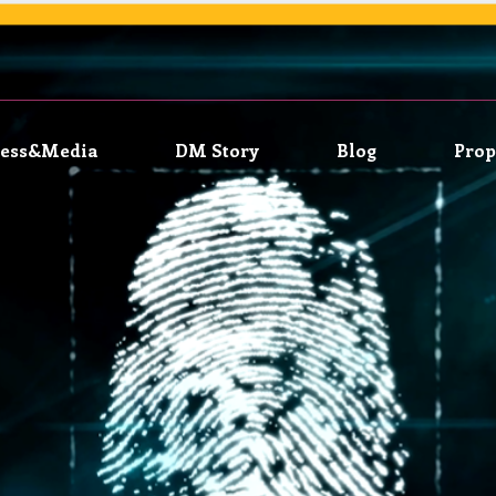
ress&Media
DM Story
Blog
Prop