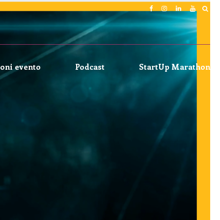
oni evento
Podcast
StartUp Marathon