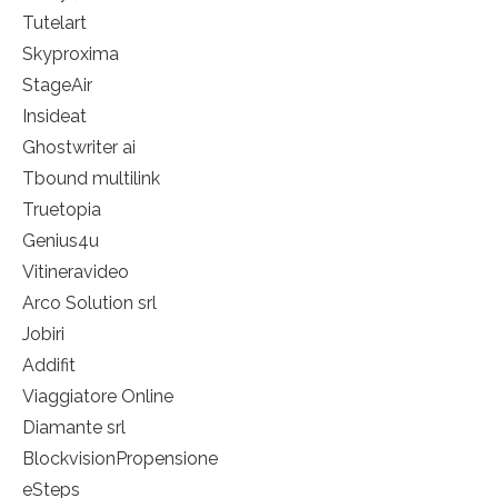
Tutelart
Skyproxima
StageAir
Insideat
Ghostwriter ai
Tbound multilink
Truetopia
Genius4u
Vitineravideo
Arco Solution srl
Jobiri
Addifit
Viaggiatore Online
Diamante srl
BlockvisionPropensione
eSteps