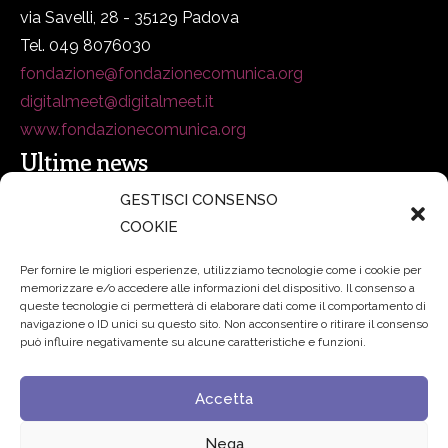
via Savelli, 28 - 35129 Padova
Tel. 049 8076030
fondazione@fondazionecomunica.org
digitalmeet@digitalmeet.it
www.fondazionecomunica.org
Ultime news
GESTISCI CONSENSO
COOKIE
secsolutionforum 2026: è Bologna la nuova capitale
italiana della security
27 Luglio 2026
Per fornire le migliori esperienze, utilizziamo tecnologie come i cookie per
memorizzare e/o accedere alle informazioni del dispositivo. Il consenso a
Padre Benanti: «Intelligenza artificiale? Contro i nuovi
queste tecnologie ci permetterà di elaborare dati come il comportamento di
navigazione o ID unici su questo sito. Non acconsentire o ritirare il consenso
algoritmi del potere serve una governance condivisa»
può influire negativamente su alcune caratteristiche e funzioni.
21 Luglio 2026
Accetta
Edvance – Digital Education Hub Higher Education
15
Giugno 2026
Nega