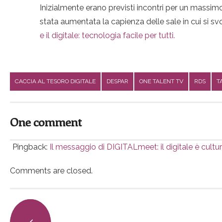
Inizialmente erano previsti incontri per un massim
stata aumentata la capienza delle sale in cui si sv
e il digitale: tecnologia facile per tutti.
CACCIA AL TESORO DIGITALE
DESPAR
ONE TALENT TV
RDS
T
One comment
Pingback:
Il messaggio di DIGITALmeet: il digitale è cultura,
Comments are closed.