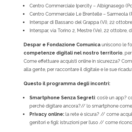
Centro Commerciale Ipercity – Albignasego (Pd), i
Centro Commerciale Le Brentelle – Sarmeola (Pd),
Interspar di Bassano del Grappa (Vi), 22 ottobre,
Interspar, via Torino 2, Mestre (Ve), 22 ottobre, d
Despar e Fondazione Comunica
uniscono le f
competenze digitali nel nostro territorio
, pe
Come effettuare acquisti online in sicurezza? Come 
alla gente, per raccontare il digitale e le sue rica
Questo il programma degli incontri:
Smartphone Senza Segreti
: cos’è un app? c
perché digitare ancora?// lo smartphone come
Privacy online:
la rete è sicura? // come acqui
genitori e figli: istruzioni per l’uso // come ricon