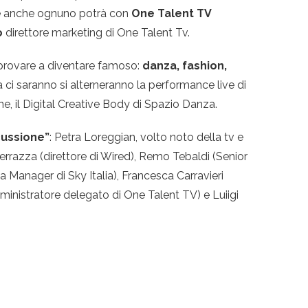
ove anche ognuno potrà con
One Talent TV
o
direttore marketing di One Talent Tv.
e provare a diventare famoso:
danza, fashion,
a ci saranno si alterneranno la performance live di
ine, il Digital Creative Body di Spazio Danza.
scussione”
: Petra Loreggian, volto noto della tv e
rrazza (direttore di Wired), Remo Tebaldi (Senior
 Manager di Sky Italia), Francesca Carravieri
nistratore delegato di One Talent TV) e Luiigi