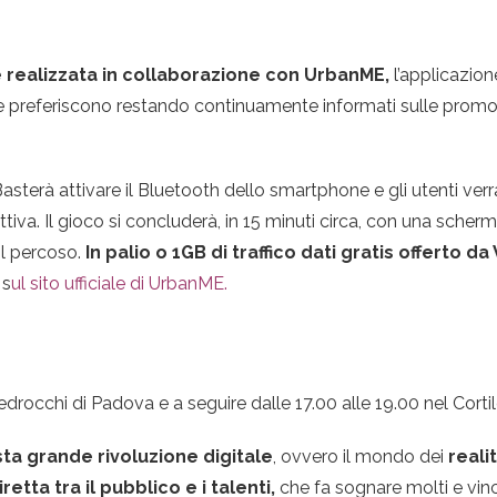
è realizzata in collaborazione con UrbanME,
l’applicazion
à che preferiscono restando continuamente informati sulle promo
asterà attivare il Bluetooth dello smartphone e gli utenti ver
ttiva. Il gioco si concluderà, in 15 minuti circa, con una scherm
il percoso.
In palio o 1GB di traffico dati gratis offerto
 s
ul sito ufficiale di UrbanME.
edrocchi di Padova e a seguire dalle 17.00 alle 19.00 nel Cortil
sta grande rivoluzione digitale
, ovvero il mondo dei
realit
retta tra il pubblico e i talenti,
che fa sognare molti e vinc