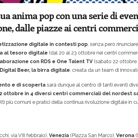
a anima pop con una serie di eventi
one, dalle piazze ai centri commerci
tizzazione digitale in contesti pop
, senza però rinunciare
a al tesoro digitale
(dal 20 al 23 ottobre nei centri commerc
ollaborazione con RDS e One Talent TV
(sabato 22 ottobre a
Digital Beer, la birra digitale
, creata da un team di innovato
nto e di scoperta
sarà dunque al centro di tanti eventi diver
 ottobre in 4 diversi centri commerciali del nordest sar
tti più comuni e pratici della continua rivoluzione digitale in c
hi, via VIIi febbraio),
Venezia
(Piazza San Marco),
Verona
(