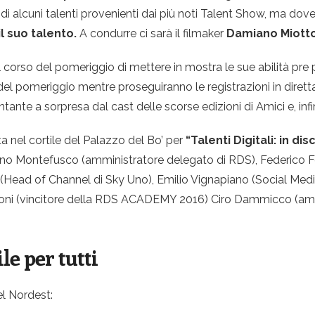
di alcuni talenti provenienti dai più noti Talent Show, ma d
il suo talento.
A condurre ci sarà il filmaker
Damiano Miott
el corso del pomeriggio di mettere in mostra le sue abilità pr
del pomeriggio mentre proseguiranno le registrazioni in dirett
ntante a sorpresa dal cast delle scorse edizioni di Amici e, inf
sta nel cortile del Palazzo del Bo’ per
“Talenti Digitali: in di
no Montefusco (amministratore delegato di RDS), Federico Fe
(Head of Channel di Sky Uno), Emilio Vignapiano (Social Media
oni (vincitore della RDS ACADEMY 2016) Ciro Dammicco (ammi
ile per tutti
el Nordest: