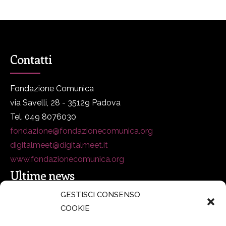
Contatti
Fondazione Comunica
via Savelli, 28 - 35129 Padova
Tel. 049 8076030
fondazione@fondazionecomunica.org
digitalmeet@digitalmeet.it
www.fondazionecomunica.org
Ultime news
GESTISCI CONSENSO
COOKIE
secsolutionforum 2026: è Bologna la nuova capitale
italiana della security
27 Luglio 2026