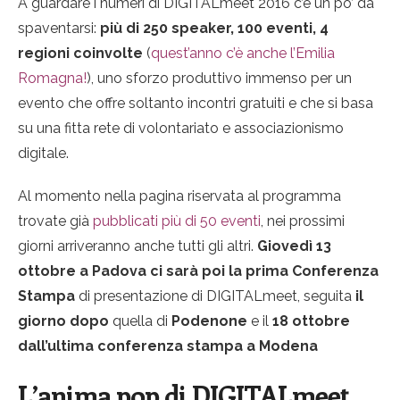
A guardare i numeri di DIGITALmeet 2016 c’è un po’ da
spaventarsi:
più di 250 speaker, 100 eventi, 4
regioni coinvolte
(
quest’anno c’è anche l’Emilia
Romagna!
), uno sforzo produttivo immenso per un
evento che offre soltanto incontri gratuiti e che si basa
su una fitta rete di volontariato e associazionismo
digitale.
Al momento nella pagina riservata al programma
trovate già
pubblicati più di 50 eventi
, nei prossimi
giorni arriveranno anche tutti gli altri.
Giovedì 13
ottobre a Padova ci sarà poi la prima Conferenza
Stampa
di presentazione di DIGITALmeet, seguita
il
giorno dopo
quella di
Podenone
e il
18 ottobre
dall’ultima conferenza stampa a Modena
L’anima pop di DIGITALmeet