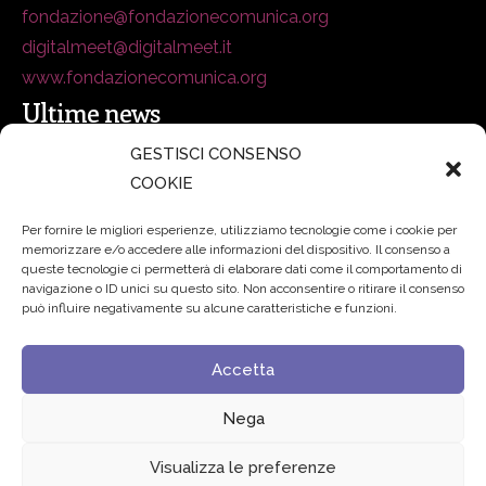
fondazione@fondazionecomunica.org
digitalmeet@digitalmeet.it
www.fondazionecomunica.org
Ultime news
GESTISCI CONSENSO
COOKIE
secsolutionforum 2026: è Bologna la nuova capitale
italiana della security
27 Luglio 2026
Per fornire le migliori esperienze, utilizziamo tecnologie come i cookie per
memorizzare e/o accedere alle informazioni del dispositivo. Il consenso a
Padre Benanti: «Intelligenza artificiale? Contro i nuovi
queste tecnologie ci permetterà di elaborare dati come il comportamento di
navigazione o ID unici su questo sito. Non acconsentire o ritirare il consenso
algoritmi del potere serve una governance condivisa»
può influire negativamente su alcune caratteristiche e funzioni.
21 Luglio 2026
Accetta
Edvance – Digital Education Hub Higher Education
15
Giugno 2026
Nega
Visualizza le preferenze