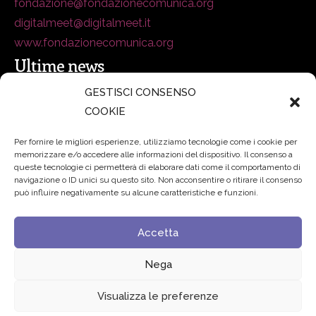
fondazione@fondazionecomunica.org
digitalmeet@digitalmeet.it
www.fondazionecomunica.org
Ultime news
GESTISCI CONSENSO
COOKIE
secsolutionforum 2026: è Bologna la nuova capitale
italiana della security
27 Luglio 2026
Per fornire le migliori esperienze, utilizziamo tecnologie come i cookie per
memorizzare e/o accedere alle informazioni del dispositivo. Il consenso a
Padre Benanti: «Intelligenza artificiale? Contro i nuovi
queste tecnologie ci permetterà di elaborare dati come il comportamento di
navigazione o ID unici su questo sito. Non acconsentire o ritirare il consenso
algoritmi del potere serve una governance condivisa»
può influire negativamente su alcune caratteristiche e funzioni.
21 Luglio 2026
Accetta
Edvance – Digital Education Hub Higher Education
15
Giugno 2026
Nega
Visualizza le preferenze
© 2024 Fondazione Comunica – All rights reserved