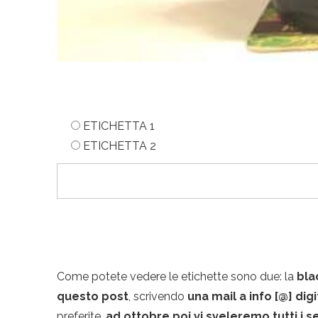
ETICHETTA 1
ETICHETTA 2
Come potete vedere le etichette sono due: la
bla
questo post
, scrivendo
una mail a info [@] dig
preferite,
ad ottobre poi vi sveleremo tutti i s