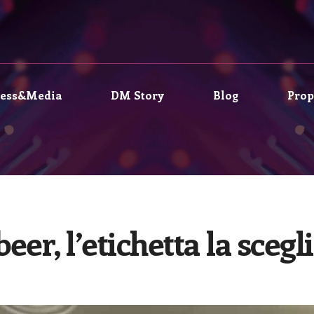
ress&Media
DM Story
Blog
Prop
eer, l’etichetta la scegl