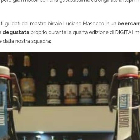
tati guidati dal mastro birraio Luciano Masocco in un
beerca
e
degustata
proprio durante la quarta edizione di DIGITALm
te dalla nostra squadra: