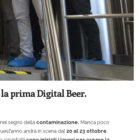
la prima Digital Beer.
 nel segno della
contaminazione.
Manca poco
 quest’anno andrà in scena dal
20 al 23 ottobre
.
ieri infatti
sono iniziati i lavori per creare la