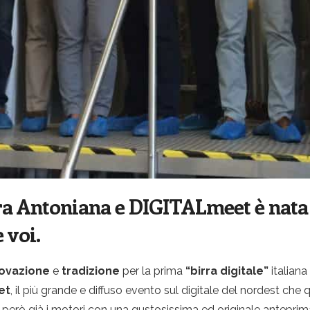
ra Antoniana e DIGITALmeet è nata 
 voi.
ovazione
e
tradizione
per la prima
“birra digitale”
italiana
et
, il più grande e diffuso evento sul digitale del nordest che
rò già i motori con una gustosissima ed originale anteprima: 