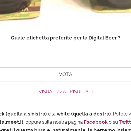
Quale etichetta preferite per la Digital Beer ?
VISUALIZZA I RISULTATI
ck (quella a sinistra)
e la
white (quella a destra)
. Potete 
italmeet.it
, oppure sulla nostra pagina
Facebook
o su
Twit
egreti i questa birra e, naturalmente, la berremo insie