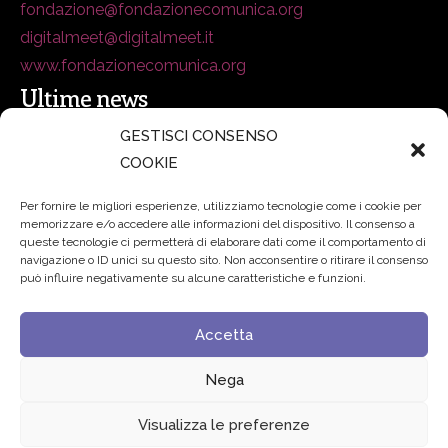
fondazione@fondazionecomunica.org
digitalmeet@digitalmeet.it
www.fondazionecomunica.org
Ultime news
GESTISCI CONSENSO
COOKIE
secsolutionforum 2026: è Bologna la nuova capitale
italiana della security
27 Luglio 2026
Per fornire le migliori esperienze, utilizziamo tecnologie come i cookie per
memorizzare e/o accedere alle informazioni del dispositivo. Il consenso a
Padre Benanti: «Intelligenza artificiale? Contro i nuovi
queste tecnologie ci permetterà di elaborare dati come il comportamento di
navigazione o ID unici su questo sito. Non acconsentire o ritirare il consenso
algoritmi del potere serve una governance condivisa»
può influire negativamente su alcune caratteristiche e funzioni.
21 Luglio 2026
Accetta
Edvance – Digital Education Hub Higher Education
15
Giugno 2026
Nega
Visualizza le preferenze