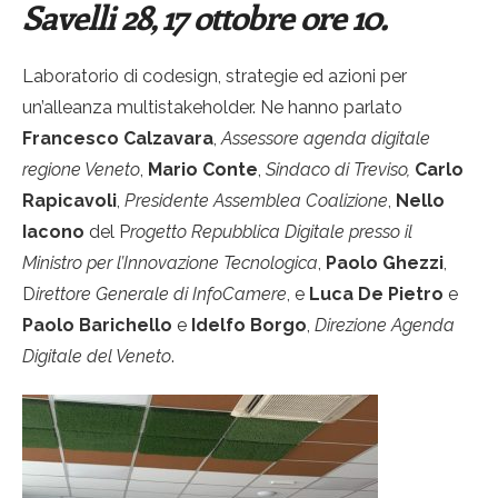
Savelli 28, 17 ottobre ore 10.
Laboratorio di codesign, strategie ed azioni per
un’alleanza multistakeholder. Ne hanno parlato
Francesco Calzavara
,
Assessore agenda digitale
regione Veneto
,
Mario Conte
,
Sindaco di Treviso,
Carlo
Rapicavoli
,
Presidente Assemblea Coalizione
,
Nello
Iacono
del P
rogetto Repubblica Digitale presso il
Ministro per l’Innovazione Tecnologica
,
Paolo Ghezzi
,
D
irettore Generale di InfoCamere
, e
Luca De Pietro
e
Paolo Barichello
e
Idelfo Borgo
,
Direzione Agenda
Digitale del Veneto
.