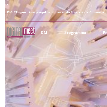
DIGITALmeet è un progetto promosso da Fondazione Comunica
DM
Programma
P