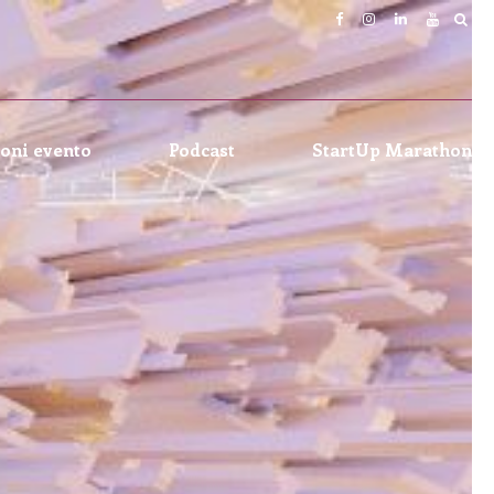
oni evento
Podcast
StartUp Marathon