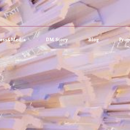
ress&Media
DM Story
Blog
Prop