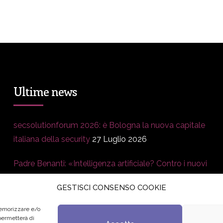
Ultime news
secsolutionforum 2026: è Bologna la nuova capitale
italiana della security
27 Luglio 2026
Padre Benanti: «Intelligenza artificiale? Contro i nuovi
algoritmi del potere serve una governance
GESTISCI CONSENSO COOKIE
condivisa»
21 Luglio 2026
memorizzare e/o
Edvance – Digital Education Hub Higher Education
15
 permetterà di