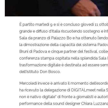
È partito martedì 9 e si è concluso giovedì 11 otto
grande e diffuso d’Italia riscuotendo sostegno e i
Sala da pranzo di Palazzo Bo e ha ottenuto l’endo
la dimostrazione della capacità del sistema Padova 
Bruni di Padova e cinque partner del festival, colle
conferenza stampa ospitata nella splendida Sala Bar
trasformazione digitale è destinata ad essere sempre
dell’Istituto Don Bosco.
Mercoledì invece è arrivato il momento dell’esord
ha ricevuto la delegazione di DIGITALmeet nella Sa
non è nativo digitale” di fronte a giornalisti e aut
performance della sound designer Chiara Luzzana, ch