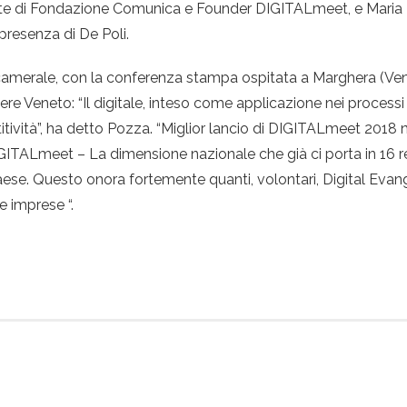
ente di Fondazione Comunica e Founder DIGITALmeet, e Maria El
presenza di De Poli.
o camerale, con la conferenza stampa ospitata a Marghera (Ven
 Veneto: “Il digitale, inteso come applicazione nei processi e
tività”, ha detto Pozza. “Miglior lancio di DIGITALmeet 2018 n
TALmeet – La dimensione nazionale che già ci porta in 16 reg
 Paese. Questo onora fortemente quanti, volontari, Digital Eva
e imprese “.