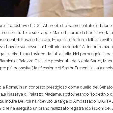
bre il roadshow di DIGITALmeet, che ha presentato l’edizione 20
nteresse in tutte le sue tappe. Martedì, come da tradizione, l
rsement di Rosario Rizzuto, Magnifico Rettore dell’Universit
di avere successo sul territorio nazionale”. All’incontro hann
gati in diretta audiovideo da tutta Italia. Nel pomeriggio il r
bieri di Palazzo Giuliari e presieduta da Nicola Sartor, Magnif
 più pervasiva”, la riflessione di Sartor. Presenti in sala anche
io a Roma, in un contesto prestigioso come quello del Senato
la Nassirya di Palazzo Madama, sottolineando “l’obiettivo di 
orità. Inoltre De Poli ha ricevuto la targa di Ambassador DIGITAL
e ha eseguito un brano realizzato registrando i suoni del Senat