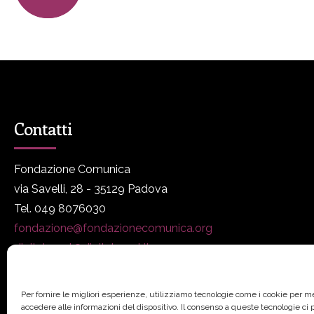
Contatti
Fondazione Comunica
via Savelli, 28 - 35129 Padova
Tel. 049 8076030
fondazione@fondazionecomunica.org
digitalmeet@digitalmeet.it
www.fondazionecomunica.org
Per fornire le migliori esperienze, utilizziamo tecnologie come i cookie per 
accedere alle informazioni del dispositivo. Il consenso a queste tecnologie ci