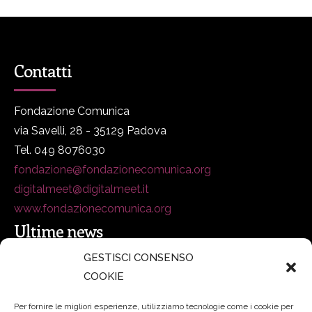
Contatti
Fondazione Comunica
via Savelli, 28 - 35129 Padova
Tel. 049 8076030
fondazione@fondazionecomunica.org
digitalmeet@digitalmeet.it
www.fondazionecomunica.org
Ultime news
GESTISCI CONSENSO
COOKIE
secsolutionforum 2026: è Bologna la nuova capitale
italiana della security
27 Luglio 2026
Per fornire le migliori esperienze, utilizziamo tecnologie come i cookie per