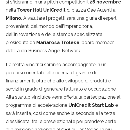
si sfideranno in una pitch competition il
26 novembre
nella
Tower Hall UniCredit
di piazza Gae Aulenti a
Milano
. A valutare i progetti sarà una giuria di esperti
provenienti dal mondo dell’imprenditoria,
dell’innovazione e della stampa specializzata,
presieduta da
Mariarosa Trolese
, board member
dell’Italian Business Angel Network.
Le realtà vincitrici saranno accompagnate in un
percorso orientato alla ricerca di grant e di
finanziamenti, oltre che allo sviluppo di prodotti e
servizi in grado di generare fatturato e occupazione.
Alla startup vincitrice verrà offerta la partecipazione al
programma di accelerazione
UniCredit Start Lab
e
sarà inserita, così come anche la seconda e la terza
classificata, tra le preselezionate per prendere parte
alla missione nazionale al
CES
di Las Vegas, la più