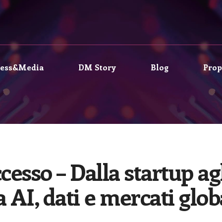
ress&Media
DM Story
Blog
Prop
sso – Dalla startup agl
a AI, dati e mercati glob