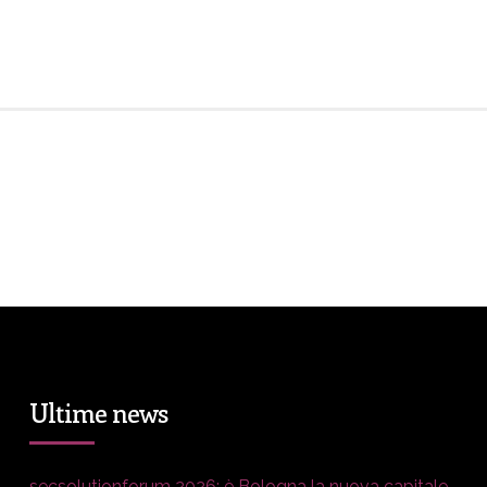
Ultime news
secsolutionforum 2026: è Bologna la nuova capitale