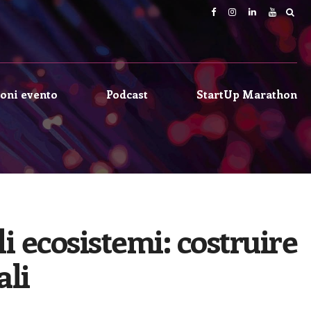
oni evento
Podcast
StartUp Marathon
i ecosistemi: costruire
ali