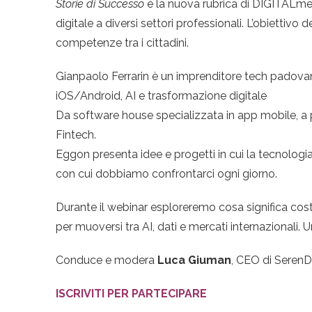
Storie di Successo
è la nuova rubrica di DIGITALmee
digitale a diversi settori professionali. L’obiettiv
competenze tra i cittadini.
Gianpaolo Ferrarin è un imprenditore tech padova
iOS/Android, AI e trasformazione digitale
Da software house specializzata in app mobile, a p
Fintech.
Eggon presenta idee e progetti in cui la tecnologi
con cui dobbiamo confrontarci ogni giorno.
Durante il webinar esploreremo cosa significa co
per muoversi tra AI, dati e mercati internazionali
Conduce e modera
Luca Giuman
, CEO di SerenD
ISCRIVITI PER PARTECIPARE