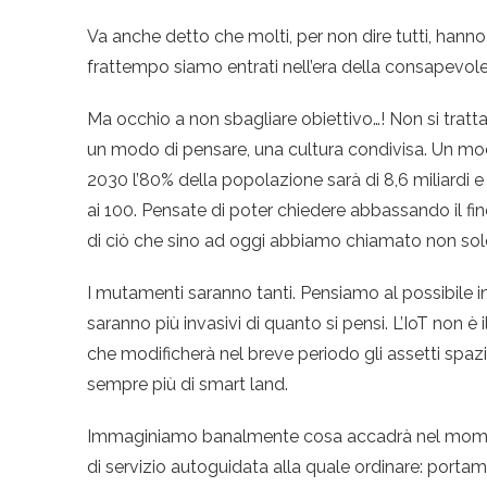
Va anche detto che molti, per non dire tutti, hann
frattempo siamo entrati nell’era della consapevolez
Ma occhio a non sbagliare obiettivo…! Non si tratta
un modo di pensare, una cultura condivisa. Un mo
2030 l’80% della popolazione sarà di 8,6 miliardi 
ai 100. Pensate di poter chiedere abbassando il fine
di ciò che sino ad oggi abbiamo chiamato non sol
I mutamenti saranno tanti. Pensiamo al possibile ind
saranno più invasivi di quanto si pensi. L’IoT non è 
che modificherà nel breve periodo gli assetti spaziali 
sempre più di smart land.
Immaginiamo banalmente cosa accadrà nel moment
di servizio autoguidata alla quale ordinare: porta