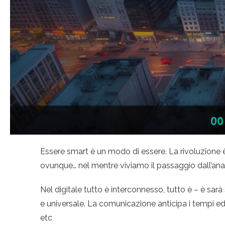
Essere smart è un modo di essere. La rivoluzione è 
ovunque… nel mentre viviamo il passaggio dall’analog
Nel digitale tutto è interconnesso, tutto è – è sar
e universale. La comunicazione anticipa i tempi ed
etc