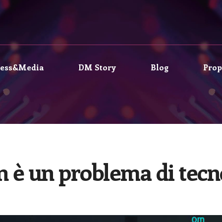
ress&Media
DM Story
Blog
Prop
è un problema di tecn