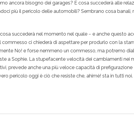
vremo ancora bisogno dei garages? E cosa succederà alle rela
doci più il pericolo delle automobili? Sembrano cosa banali, m
 cosa succederà nel momento nel quale − e anche questo ac
il commesso ci chiederà di aspettare per produrlo con la stam
mente No! e forse nemmeno un commesso, ma potremo dialoga
viste a Sophie. La stupefacente velocità dei cambiamenti nei 
ivi, prevede anche una più veloce capacità di prefigurazione 
 vero pericolo oggi è ciò che resiste che, ahimè! sta in tutti noi.