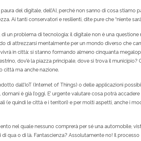
o paura del digitale, dell’AI, perché non sanno di cosa stiam
za. Ai tanti conservatori e resilienti, dite pure che “niente sa
 di un problema di tecnologia: il digitale non è una questione
do di attrezzarsi mentalmente per un mondo diverso che cam
e vivrà in città: si stanno formando almeno cinquanta megalop
strino, dov’è la piazza principale, dove si trova il municipio?
o città ma anche nazione.
otto dall’IoT (Internet of Things) o delle applicazioni possibil
il domani è già l’oggi. E’ urgente valutare cosa potrà accadere 
(e quindi le città e i territori) e per molti aspetti, anche i modi
o nel quale nessuno comprerà per sé una automobile, visto 
mi di qua o di là. Fantascienza? Assolutamente no! Il processo