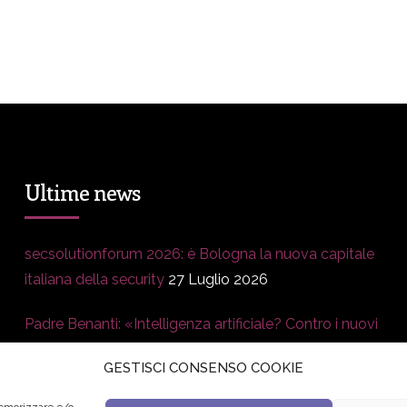
Ultime news
secsolutionforum 2026: è Bologna la nuova capitale
italiana della security
27 Luglio 2026
Padre Benanti: «Intelligenza artificiale? Contro i nuovi
algoritmi del potere serve una governance
GESTISCI CONSENSO COOKIE
condivisa»
21 Luglio 2026