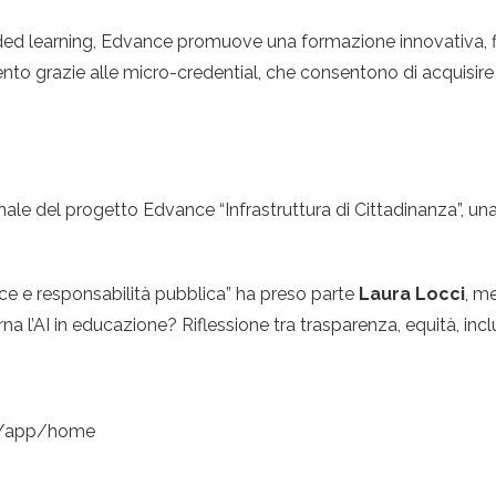
ed learning, Edvance promuove una formazione innovativa, fles
ento grazie alle micro-credential, che consentono di acquisir
nale del progetto Edvance “Infrastruttura di Cittadinanza”, una 
nce e responsabilità pubblica” ha preso parte
Laura Locci
, m
na l’AI in educazione? Riflessione tra trasparenza, equità, inc
ce/app/home