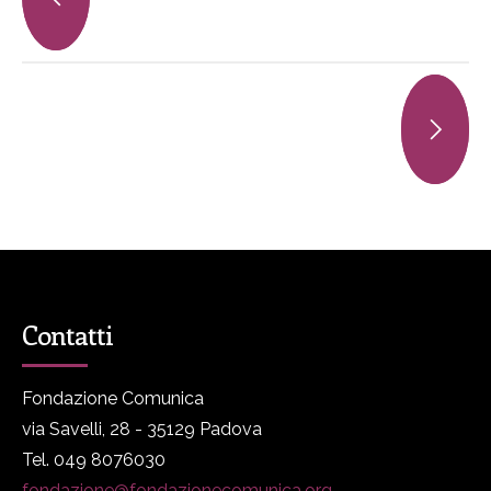
Contatti
Fondazione Comunica
via Savelli, 28 - 35129 Padova
Tel. 049 8076030
fondazione@fondazionecomunica.org