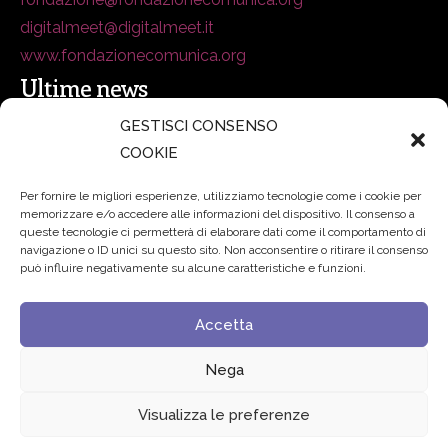
digitalmeet@digitalmeet.it
www.fondazionecomunica.org
Ultime news
GESTISCI CONSENSO
COOKIE
secsolutionforum 2026: è Bologna la nuova capitale
italiana della security
27 Luglio 2026
Per fornire le migliori esperienze, utilizziamo tecnologie come i cookie per
memorizzare e/o accedere alle informazioni del dispositivo. Il consenso a
Padre Benanti: «Intelligenza artificiale? Contro i nuovi
queste tecnologie ci permetterà di elaborare dati come il comportamento di
navigazione o ID unici su questo sito. Non acconsentire o ritirare il consenso
algoritmi del potere serve una governance condivisa»
può influire negativamente su alcune caratteristiche e funzioni.
21 Luglio 2026
Accetta
Edvance – Digital Education Hub Higher Education
15
Giugno 2026
Nega
Visualizza le preferenze
© 2024 Fondazione Comunica – All rights reserved