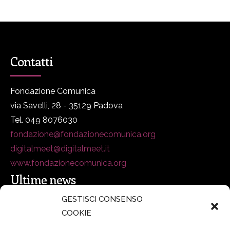
Contatti
Fondazione Comunica
via Savelli, 28 - 35129 Padova
Tel. 049 8076030
fondazione@fondazionecomunica.org
digitalmeet@digitalmeet.it
www.fondazionecomunica.org
Ultime news
GESTISCI CONSENSO
COOKIE
secsolutionforum 2026: è Bologna la nuova capitale
italiana della security
27 Luglio 2026