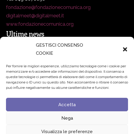
fondazione@fondazionecomunica.org
digitalmeet@digitalmeet.it
www.fondazionecomunica.org
Ultime news
GESTISCI CONSENSO
COOKIE
secsolutionforum 2026: è Bologna la nuova capitale
italiana della security
27 Luglio 2026
Per fornire le migliori esperienze, utilizziamo tecnologie come i cookie per
memorizzare e/o accedere alle informazioni del dispositivo. Il consenso a
Padre Benanti: «Intelligenza artificiale? Contro i nuovi
queste tecnologie ci permetterà di elaborare dati come il comportamento di
navigazione o ID unici su questo sito. Non acconsentire o ritirare il consenso
algoritmi del potere serve una governance condivisa»
può influire negativamente su alcune caratteristiche e funzioni.
21 Luglio 2026
Accetta
Edvance – Digital Education Hub Higher Education
15
Giugno 2026
Nega
Visualizza le preferenze