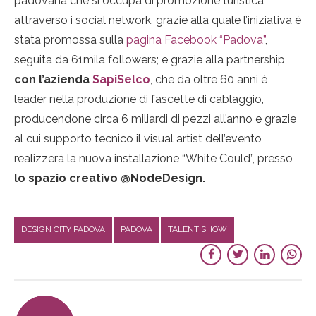
padovana che si occupa di promozione turistica
attraverso i social network, grazie alla quale l’iniziativa è
stata promossa sulla
pagina Facebook “Padova”
,
seguita da 61mila followers; e grazie alla partnership
con l’azienda
SapiSelco
, che da oltre 60 anni è
leader nella produzione di fascette di cablaggio,
producendone circa 6 miliardi di pezzi all’anno e grazie
al cui supporto tecnico il visual artist dell’evento
realizzerà la nuova installazione “White Could”, presso
lo spazio creativo @NodeDesign.
DESIGN CITY PADOVA
PADOVA
TALENT SHOW