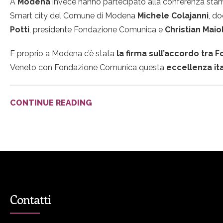
A
Modena
invece hanno partecipato alla conferenza st
Smart city del Comune di Modena
Michele Colajanni
, d
Potti
, presidente Fondazione Comunica e
Christian Maio
E proprio a Modena c’è stata
la firma sull’accordo tra 
Veneto con Fondazione Comunica questa
eccellenza it
CONTINUE READING
Contatti