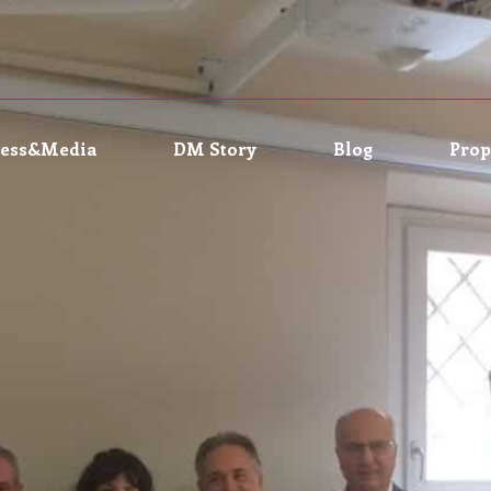
ress&Media
DM Story
Blog
Prop