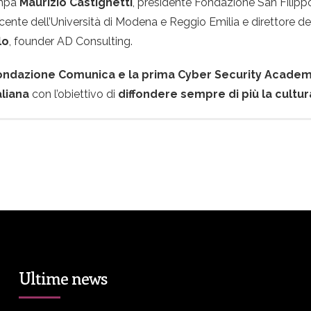
ampa
Maurizio Castignetti
, presidente Fondazione San Filipp
ocente dell’Università di Modena e Reggio Emilia e direttore d
lo
, founder AD Consulting.
Fondazione Comunica e la prima Cyber Security Academy
aliana
con l’obiettivo di
diffondere sempre di più la cultura 
Ultime news