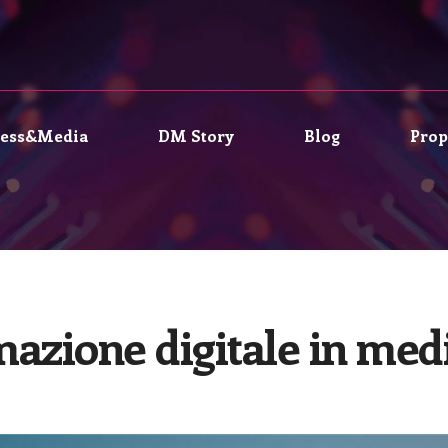
ress&Media
DM Story
Blog
Prop
azione digitale in med