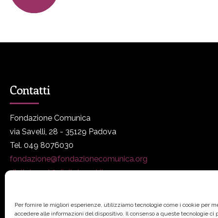
Contatti
Fondazione Comunica
via Savelli, 28 - 35129 Padova
Tel. 049 8076030
fondazione@fondazionecomunica.org
digitalmeet@digitalmeet.it
www.fondazionecomunica.org
Per fornire le migliori esperienze, utilizziamo tecnologie come i cookie per 
accedere alle informazioni del dispositivo. Il consenso a queste tecnologie ci