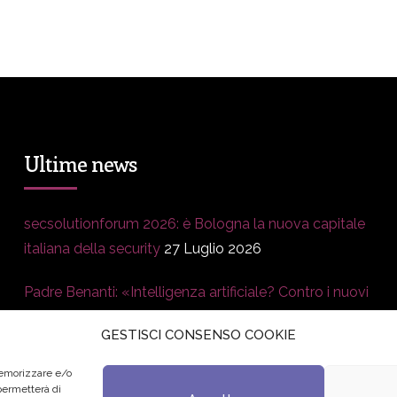
Ultime news
secsolutionforum 2026: è Bologna la nuova capitale
italiana della security
27 Luglio 2026
Padre Benanti: «Intelligenza artificiale? Contro i nuovi
algoritmi del potere serve una governance
GESTISCI CONSENSO COOKIE
condivisa»
21 Luglio 2026
memorizzare e/o
Edvance – Digital Education Hub Higher Education
15
 permetterà di