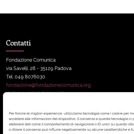
Contatti
Fondazione Comunica
via Savelli, 28 - 35129 Padova
Tel. 049 8076030
fondazione@fondazionecomunica.org
digitalmeet@digitalmeet.it
www.fondazionecomunica.org
Per fornire le migliori esperienze, utilizziamo tecnologie come i cookie per 
accedere alle informazioni del dispositivo. Il consenso a queste tecnologie ci
elaborare dati come il comportamento di navigazione o ID unici su questo sit
o ritirare il consenso può influire negativamente su alcune caratteristiche e f