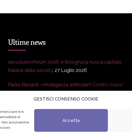
Ultime news
secsolutionforum 2026: è Bologna la nuova capitale
italiana della security
27 Luglio 2026
Padre Benanti: «Intelligenza artificiale? Contro i nuovi
algoritmi del potere serve una governance
GESTISCI CONSENSO COOKIE
condivisa»
21 Luglio 2026
memorizzare e/o
Edvance – Digital Education Hub Higher Education
15
 permetterà di
Accetta
o. Non acconsentire
Giugno 2026
unzioni.