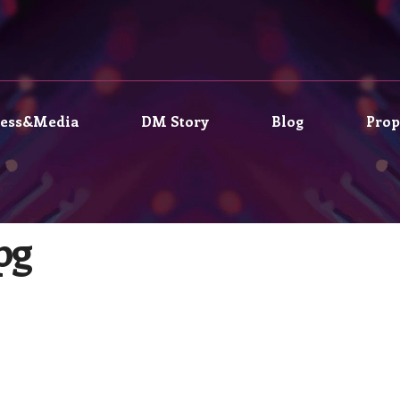
ress&Media
DM Story
Blog
Prop
pg