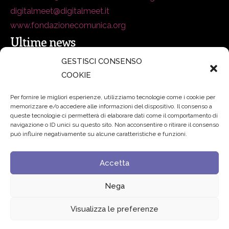
digitalmeet@digitalmeet.it
www.fondazionecomunica.org
Ultime news
GESTISCI CONSENSO
COOKIE
secsolutionforum 2026: è Bologna la nuova capitale
italiana della security
27 Luglio 2026
Per fornire le migliori esperienze, utilizziamo tecnologie come i cookie per
memorizzare e/o accedere alle informazioni del dispositivo. Il consenso a
Padre Benanti: «Intelligenza artificiale? Contro i nuovi
queste tecnologie ci permetterà di elaborare dati come il comportamento di
navigazione o ID unici su questo sito. Non acconsentire o ritirare il consenso
algoritmi del potere serve una governance condivisa»
può influire negativamente su alcune caratteristiche e funzioni.
21 Luglio 2026
Accetta
Edvance – Digital Education Hub Higher Education
15
Giugno 2026
Nega
Visualizza le preferenze
© 2024 Fondazione Comunica – All rights reserved