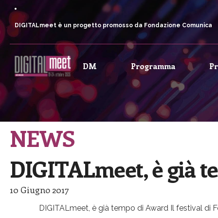
DIGITALmeet è un progetto promosso da Fondazione Comunica
DM
Programma
P
NEWS
DIGITALmeet, è già t
10 Giugno 2017
DIGITALmeet, è già tempo di Award Il festival di F