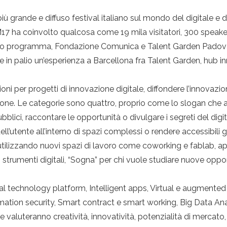
 grande e diffuso festival italiano sul mondo del digitale e dell
17 ha coinvolto qualcosa come 19 mila visitatori, 300 speake
prossimo programma, Fondazione Comunica e Talent Garden Pad
te in palio un’esperienza a Barcellona fra Talent Garden, hub in
oni per progetti di innovazione digitale, diffondere l’innovaz
izzazione. Le categorie sono quattro, proprio come lo slogan 
ubblici, raccontare le opportunità o divulgare i segreti del dig
dell’utente all’interno di spazi complessi o rendere accessibili gl
utilizzando nuovi spazi di lavoro come coworking e fablab, ap
 strumenti digitali, “Sogna” per chi vuole studiare nuove opport
al technology platform, Intelligent apps, Virtual e augmented r
mation security, Smart contract e smart working, Big Data Anal
 valuteranno creatività, innovatività, potenzialità di mercato, sos