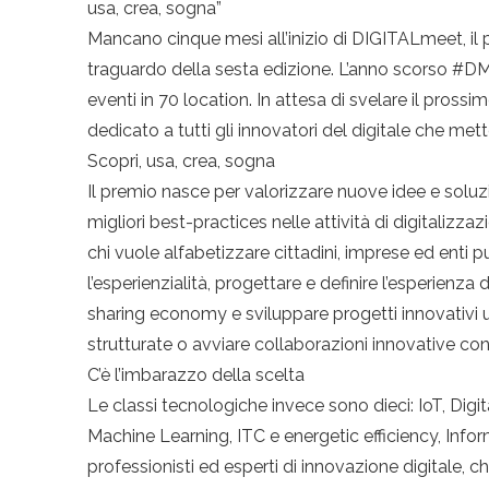
usa, crea, sogna”
Mancano cinque mesi all’inizio di DIGITALmeet, il più
traguardo della sesta edizione. L’anno scorso #DM
eventi in 70 location. In attesa di svelare il 
dedicato a tutti gli innovatori del digitale che met
Scopri, usa, crea, sogna
Il premio nasce per valorizzare nuove idee e soluzi
migliori best-practices nelle attività di digital
chi vuole alfabetizzare cittadini, imprese ed enti p
l’esperienzialità, progettare e definire l’esperienza 
sharing economy e sviluppare progetti innovativi 
strutturate o avviare collaborazioni innovative con
C’è l’imbarazzo della scelta
Le classi tecnologiche invece sono dieci: IoT, Digit
Machine Learning, ITC e energetic efficiency, Infor
professionisti ed esperti di innovazione digitale, che