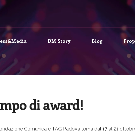
ress&Media
DM Story
Blog
Prop
empo di award!
ondazione Comunica e TAG Padova torna dal 17 al 21 ottobre e 