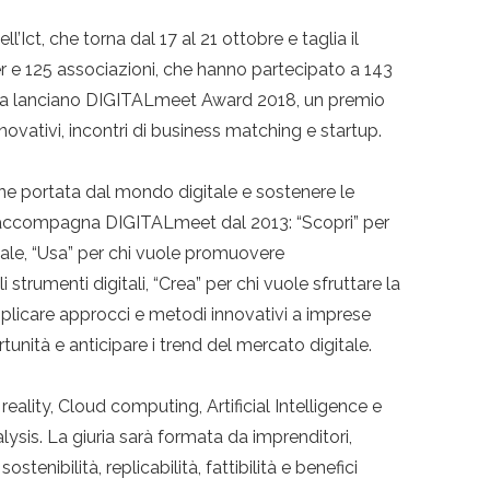
’Ict, che torna dal 17 al 21 ottobre e taglia il
r e 125 associazioni, che hanno partecipato a 143
ova lanciano DIGITALmeet Award 2018, un premio
novativi, incontri di business matching e startup.
ione portata dal mondo digitale e sostenere le
che accompagna DIGITALmeet dal 2013: “Scopri” per
itale, “Usa” per chi vuole promuovere
i strumenti digitali, “Crea” per chi vuole sfruttare la
plicare approcci e metodi innovativi a imprese
unità e anticipare i trend del mercato digitale.
eality, Cloud computing, Artificial Intelligence e
ysis. La giuria sarà formata da imprenditori,
tenibilità, replicabilità, fattibilità e benefici