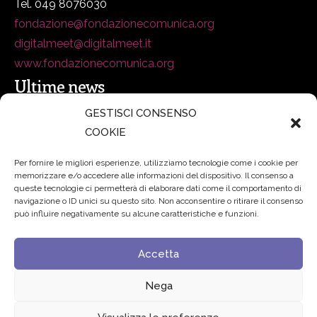
Tel. 049 8076030
fondazione@fondazionecomunica.org
digitalmeet@digitalmeet.it
www.fondazionecomunica.org
Ultime news
GESTISCI CONSENSO
COOKIE
secsolutionforum 2026: è Bologna la nuova capitale
italiana della security
27 Luglio 2026
Per fornire le migliori esperienze, utilizziamo tecnologie come i cookie per
memorizzare e/o accedere alle informazioni del dispositivo. Il consenso a
Padre Benanti: «Intelligenza artificiale? Contro i nuovi
queste tecnologie ci permetterà di elaborare dati come il comportamento di
navigazione o ID unici su questo sito. Non acconsentire o ritirare il consenso
algoritmi del potere serve una governance condivisa»
può influire negativamente su alcune caratteristiche e funzioni.
21 Luglio 2026
Accetta
Edvance – Digital Education Hub Higher Education
15
Giugno 2026
Nega