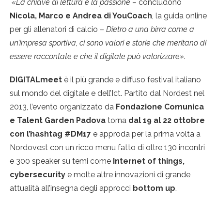
«La chiave di lettura è la passione –
concludono
Nicola, Marco e Andrea di YouCoach
, la guida online
per gli allenatori di calcio –
Dietro a una birra come a
un’impresa sportiva, ci sono valori e storie che meritano di
essere raccontate e che il digitale può valorizzare».
DIGITALmeet
è il più grande e diffuso festival italiano
sul mondo del digitale e dell’Ict. Partito dal Nordest nel
2013, l’evento organizzato da
Fondazione Comunica
e Talent Garden Padova
torna
dal 19 al 22 ottobre
con l’hashtag #DM17
e approda per la prima volta a
Nordovest con un ricco menu fatto di oltre 130 incontri
e 300 speaker su temi come
Internet of things,
cybersecurity
e molte altre innovazioni di grande
attualità all’insegna degli approcci
bottom up
.