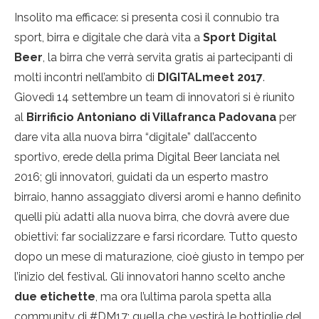
Insolito ma efficace: si presenta così il connubio tra
sport, birra e digitale che darà vita a
Sport Digital
Beer
, la birra che verrà servita gratis ai partecipanti di
molti incontri nell’ambito di
DIGITALmeet 2017
.
Giovedì 14 settembre un team di innovatori si è riunito
al
Birrificio Antoniano di Villafranca Padovana
per
dare vita alla nuova birra “digitale” dall’accento
sportivo, erede della prima Digital Beer lanciata nel
2016; gli innovatori, guidati da un esperto mastro
birraio, hanno assaggiato diversi aromi e hanno definito
quelli più adatti alla nuova birra, che dovrà avere due
obiettivi: far socializzare e farsi ricordare. Tutto questo
dopo un mese di maturazione, cioè giusto in tempo per
l’inizio del festival. Gli innovatori hanno scelto anche
due etichette
, ma ora l’ultima parola spetta alla
community di #DM17: quella che vestirà le bottiglie del