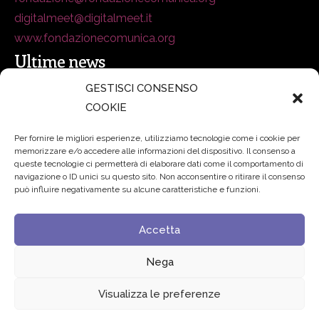
digitalmeet@digitalmeet.it
www.fondazionecomunica.org
Ultime news
GESTISCI CONSENSO
COOKIE
secsolutionforum 2026: è Bologna la nuova capitale
italiana della security
27 Luglio 2026
Per fornire le migliori esperienze, utilizziamo tecnologie come i cookie per
memorizzare e/o accedere alle informazioni del dispositivo. Il consenso a
Padre Benanti: «Intelligenza artificiale? Contro i nuovi
queste tecnologie ci permetterà di elaborare dati come il comportamento di
navigazione o ID unici su questo sito. Non acconsentire o ritirare il consenso
algoritmi del potere serve una governance condivisa»
può influire negativamente su alcune caratteristiche e funzioni.
21 Luglio 2026
Accetta
Edvance – Digital Education Hub Higher Education
15
Giugno 2026
Nega
Visualizza le preferenze
© 2024 Fondazione Comunica – All rights reserved