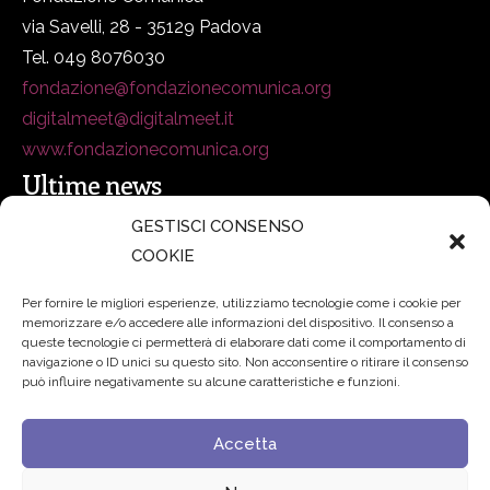
via Savelli, 28 - 35129 Padova
Tel. 049 8076030
fondazione@fondazionecomunica.org
digitalmeet@digitalmeet.it
www.fondazionecomunica.org
Ultime news
GESTISCI CONSENSO
COOKIE
secsolutionforum 2026: è Bologna la nuova capitale
italiana della security
27 Luglio 2026
Per fornire le migliori esperienze, utilizziamo tecnologie come i cookie per
memorizzare e/o accedere alle informazioni del dispositivo. Il consenso a
Padre Benanti: «Intelligenza artificiale? Contro i nuovi
queste tecnologie ci permetterà di elaborare dati come il comportamento di
navigazione o ID unici su questo sito. Non acconsentire o ritirare il consenso
algoritmi del potere serve una governance condivisa»
può influire negativamente su alcune caratteristiche e funzioni.
21 Luglio 2026
Accetta
Edvance – Digital Education Hub Higher Education
15
Giugno 2026