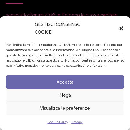
secsolutionforum 2026: è Bologna la nuova capitale
italiana della security
27 Luglio 2026
GESTISCI CONSENSO
COOKIE
Padre Benanti: «Intelligenza artificiale? Contro i nuovi
Per fornire le migliori esperienze, utilizziamo tecnologie come i cookie per
algoritmi del potere serve una governance condivisa»
memorizzare e/o accedere alle informazioni del dispositivo. Il consenso a
21 Luglio 2026
queste tecnologie ci permetterà di elaborare dati come il comportamento di
navigazione o ID unici su questo sito. Non acconsentire o ritirare il consenso
può influire negativamente su alcune caratteristiche e funzioni.
Edvance – Digital Education Hub Higher Education
15
Giugno 2026
Accetta
Nega
© 2024 Fondazione Comunica – All rights reserved
Privacy
Visualizza le preferenze
Cookie Policy
Privacy