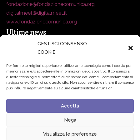
fondazione@fondazionecomunica.org
digitalmeet@digitalmeet.it
www.fondazionecomunica.org
Ultime news
GESTISCI CONSENSO
COOKIE
secsolutionforum 2026: è Bologna la nuova capitale
italiana della security
27 Luglio 2026
Per fornire le migliori esperienze, utilizziamo tecnologie come i cookie per
memorizzare e/o accedere alle informazioni del dispositivo. Il consenso a
Padre Benanti: «Intelligenza artificiale? Contro i nuovi
queste tecnologie ci permetterà di elaborare dati come il comportamento di
navigazione o ID unici su questo sito. Non acconsentire o ritirare il consenso
algoritmi del potere serve una governance condivisa»
può influire negativamente su alcune caratteristiche e funzioni.
21 Luglio 2026
Accetta
Edvance – Digital Education Hub Higher Education
15
Giugno 2026
Nega
Visualizza le preferenze