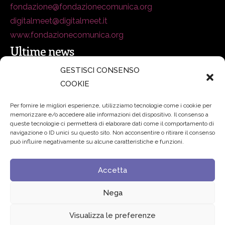
fondazione@fondazionecomunica.org
digitalmeet@digitalmeet.it
www.fondazionecomunica.org
Ultime news
GESTISCI CONSENSO
COOKIE
secsolutionforum 2026: è Bologna la nuova capitale
italiana della security
27 Luglio 2026
Per fornire le migliori esperienze, utilizziamo tecnologie come i cookie per
memorizzare e/o accedere alle informazioni del dispositivo. Il consenso a
Padre Benanti: «Intelligenza artificiale? Contro i nuovi
queste tecnologie ci permetterà di elaborare dati come il comportamento di
navigazione o ID unici su questo sito. Non acconsentire o ritirare il consenso
algoritmi del potere serve una governance condivisa»
può influire negativamente su alcune caratteristiche e funzioni.
21 Luglio 2026
Accetta
Edvance – Digital Education Hub Higher Education
15
Giugno 2026
Nega
Visualizza le preferenze